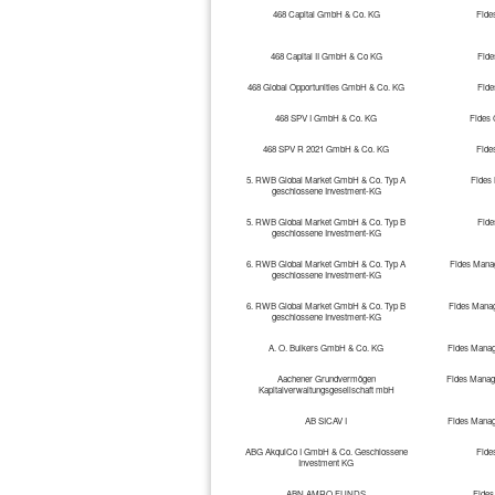
468 Capital GmbH & Co. KG
Fide
468 Capital II GmbH & Co KG
Fid
468 Global Opportunities GmbH & Co. KG
Fid
468 SPV I GmbH & Co. KG
Fides
468 SPV R 2021 GmbH & Co. KG
Fide
5. RWB Global Market GmbH & Co. Typ A
Fides
geschlossene Investment-KG
5. RWB Global Market GmbH & Co. Typ B
Fid
geschlossene Investment-KG
6. RWB Global Market GmbH & Co. Typ A
Fides Manag
geschlossene Investment-KG
6. RWB Global Market GmbH & Co. Typ B
Fides Manag
geschlossene Investment-KG
A. O. Bulkers GmbH & Co. KG
Fides Manag
Aachener Grundvermögen
Fides Manag
Kapitalverwaltungsgesellschaft mbH
AB SICAV I
Fides Manag
ABG AkquiCo I GmbH & Co. Geschlossene
Fide
Investment KG
ABN AMRO FUNDS
Fides