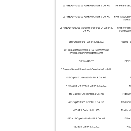
2b AHEAD Ventures Fonds 02 GmbH & Co. KG
FF Fermentati
2b AHEAD Ventures Fonds 03 GmbH & Co. KG
FFM TOWAER Gmb
Investm
2b AHEAD Ventures Management Fonds 01 GmbH &
FHH Immobili
Co. KG
(haftungsbe
2bx Urban Fund I GmbH & Co. KG
Fidante Pa
2IP Immo Refine GmbH & Co. Geschlossene
Investmentkommanditgesellschaft
2Xideas UCITS
FIDEL
3 Banken-Generali Investment-Gesellschaft m.b.H.
415 Capital Co-Invest I GmbH & Co. KG
F
415 Capital Co-Invest II GmbH & Co. KG
Fi
415 Capital Fund I GmbH & Co. KG
Fideliu
415 Capital Fund II GmbH & Co. KG
Fidelium 
42CAP II GmbH & Co. KG
Fidelium 
42Cap II Opportunity GmbH & Co. KG
Fides
42Cap III GmbH & Co. KG
Fid