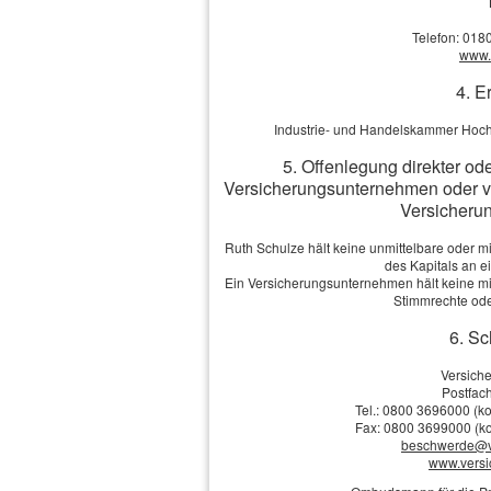
Telefon: 018
www.v
Telefon:
4. E
E-Mail: *
Industrie- und Handelskammer Hoch
5. Offenlegung direkter od
Anmerkungen
Versicherungsunternehmen oder v
Versicherun
Ruth Schulze hält keine unmittelbare oder m
des Kapitals an 
Ein Versicherungsunternehmen hält keine mit
Stimmrechte ode
Ich bin einverstanden
mit 
Übersendung von Produktinformat
6. Sc
Widerrufshinweise in der
Datens
Versich
Postfach
Tel.: 0800 3696000 (ko
Fax: 0800 3699000 (ko
beschwerde@v
Die Daten werden
www.vers