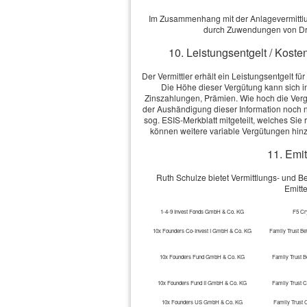
Im Zusammenhang mit der Anlagevermittlung
durch Zuwendungen von Dri
10. Leistungsentgelt / Koste
Der Vermittler erhält ein Leistungsentgelt f
Die Höhe dieser Vergütung kann sich 
Zinszahlungen, Prämien. Wie hoch die Vergü
der Aushändigung dieser Information noch ni
sog. ESIS-Merkblatt mitgeteilt, welches Si
können weitere variable Vergütungen hin
11. Emit
Ruth Schulze bietet Vermittlungs- und 
Emitt
1-4-9 Invest Fonds GmbH & Co. KG
F5 Cr
10x Founders Co-Invest I GmbH & Co. KG
Family Trust Be
10x Founders Fund GmbH & Co. KG
Family Trust B
10x Founders Fund II GmbH & Co. KG
Family Trust 
10x Founders US GmbH & Co. KG
Family Trust 