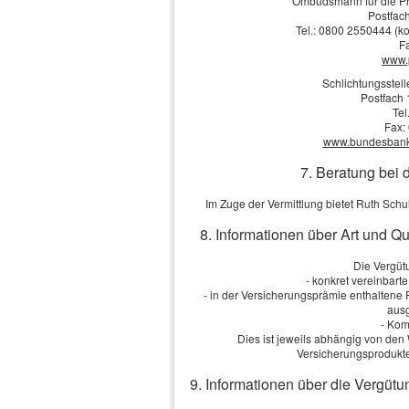
Ombudsmann für die Pr
Postfach
Tel.: 0800 2550444 (ko
F
www.
Schlichtungsstel
Postfach 
Tel
Impressum
·
Rechtliche Hinweise
·
Datenschutz
Fax:
www.bundesbank.d
7. Beratung bei 
Im Zuge der Vermittlung bietet Ruth Sch
8. Informationen über Art und Q
Die Vergütu
- konkret vereinbart
- in der Versicherungsprämie enthaltene
ausg
- Kom
Dies ist jeweils abhängig von d
Versicherungsprodukte
9. Informationen über die Vergütu