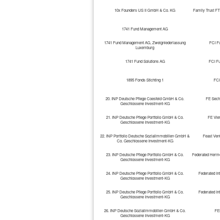
10x Founders US II GmbH & Co. KG
Family Trust FT
1741 Fund Management AG
1741 Fund Management AG, Zweigniederlassung
FCI F
Luxemburg
1741 Fund Solutions AG
FCI F
1895 Fonds Stichting 1
FCI
20. INP Deutsche Pflege Coesfeld GmbH & Co.
FE Sech
Geschlossene Investment-KG
21. INP Deutsche Pflege Portfolio GmbH & Co.
FE Vie
Geschlossene Investment-KG
22. INP Portfolio Deutsche Sozialimmobilien GmbH &
Feast Ven
Co. Geschlossene Investment-KG
23. INP Deutsche Pflege Portfolio GmbH & Co.
Federated Herme
Geschlossene Investment-KG
24. INP Deutsche Pflege Portfolio GmbH & Co.
Federated In
Geschlossene Investment-KG
25. INP Deutsche Pflege Portfolio GmbH & Co.
Federated In
Geschlossene Investment-KG
26. INP Deutsche Sozialimmobilien GmbH & Co.
FE
Geschlossene Investment-KG