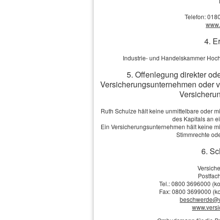
Schäden am eigenen Fahrze
überhöhter Geschwindigkeit
Telefon: 018
pflicht muss den Unfallgeg
www.v
Versicherte den Schaden gro
4. E
bei ihm zurückholen.
Industrie- und Handelskammer Hoch
Wenn sich das Schadenrisik
5. Offenlegung direkter od
Mitteilung beim Versicherer
Versicherungsunternehmen oder v
che­rung, wenn man länger a
Versicherun
rung, wenn am Haus ein Bau
muss er dem Versicherer s
Ruth Schulze hält keine unmittelbare oder m
des Kapitals an 
Möglichkeit aktiv zu verh
Ein Versicherungsunternehmen hält keine mit
abgedeckt werden, damit k
Stimmrechte ode
Öltank muss sofort und fac
6. Sc
noch größer wird. Versicher
von einem Vertreter des V
Versich
besten fotografisch dokumen
Postfach
Tel.: 0800 3696000 (ko
wichtiger Nachweis sein.
Fax: 0800 3699000 (ko
beschwerde@v
www.vers