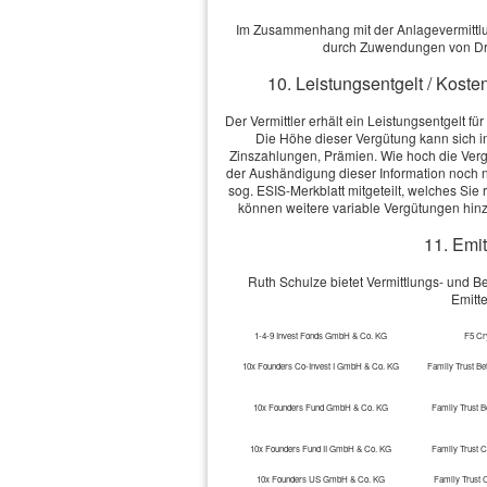
Im Zusammenhang mit der Anlagevermittlung
durch Zuwendungen von Dri
10. Leistungsentgelt / Koste
Der Vermittler erhält ein Leistungsentgelt f
Die Höhe dieser Vergütung kann sich 
Zinszahlungen, Prämien. Wie hoch die Vergü
der Aushändigung dieser Information noch ni
sog. ESIS-Merkblatt mitgeteilt, welches Si
können weitere variable Vergütungen hin
11. Emit
Ruth Schulze bietet Vermittlungs- und 
Emitt
1-4-9 Invest Fonds GmbH & Co. KG
F5 Cr
10x Founders Co-Invest I GmbH & Co. KG
Family Trust Be
10x Founders Fund GmbH & Co. KG
Family Trust B
10x Founders Fund II GmbH & Co. KG
Family Trust 
10x Founders US GmbH & Co. KG
Family Trust 