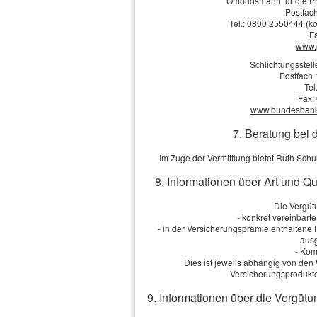
Ombudsmann für die Pr
[
zurück
]
Postfach
Tel.: 0800 2550444 (ko
F
www.
Schlichtungsstel
Impressum
·
Rechtliche Hinweise
·
D
Postfach 
Tel
Cook
Fax:
www.bundesbank.d
7. Beratung bei 
Im Zuge der Vermittlung bietet Ruth Sch
8. Informationen über Art und Q
Die Vergütu
- konkret vereinbart
- in der Versicherungsprämie enthaltene
ausg
- Kom
Dies ist jeweils abhängig von d
Versicherungsprodukte
9. Informationen über die Vergütu