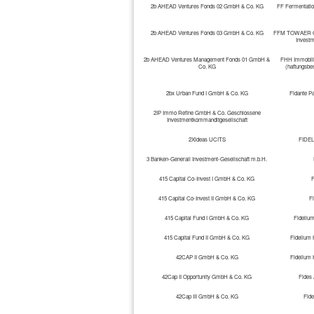
2b AHEAD Ventures Fonds 02 GmbH & Co. KG
FF Fermentati
2b AHEAD Ventures Fonds 03 GmbH & Co. KG
FFM TOWAER Gmb
Investm
2b AHEAD Ventures Management Fonds 01 GmbH &
FHH Immobili
Co. KG
(haftungsbe
2bx Urban Fund I GmbH & Co. KG
Fidante Pa
2IP Immo Refine GmbH & Co. Geschlossene
Investmentkommanditgesellschaft
2Xideas UCITS
FIDEL
3 Banken-Generali Investment-Gesellschaft m.b.H.
415 Capital Co-Invest I GmbH & Co. KG
F
415 Capital Co-Invest II GmbH & Co. KG
Fi
415 Capital Fund I GmbH & Co. KG
Fideliu
415 Capital Fund II GmbH & Co. KG
Fidelium 
42CAP II GmbH & Co. KG
Fidelium 
42Cap II Opportunity GmbH & Co. KG
Fides
42Cap III GmbH & Co. KG
Fid