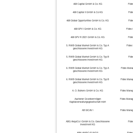
468 Capital GmbH & Co. KG
Fide
468 Capital II GmbH & Co KG
Fid
468 Global Opportunities GmbH & Co. KG
Fid
468 SPV I GmbH & Co. KG
Fides
468 SPV R 2021 GmbH & Co. KG
Fide
5. RWB Global Market GmbH & Co. Typ A
Fides
geschlossene Investment-KG
5. RWB Global Market GmbH & Co. Typ B
Fid
geschlossene Investment-KG
6. RWB Global Market GmbH & Co. Typ A
Fides Manag
geschlossene Investment-KG
6. RWB Global Market GmbH & Co. Typ B
Fides Manag
geschlossene Investment-KG
A. O. Bulkers GmbH & Co. KG
Fides Manag
Aachener Grundvermögen
Fides Manag
Kapitalverwaltungsgesellschaft mbH
AB SICAV I
Fides Manag
ABG AkquiCo I GmbH & Co. Geschlossene
Fide
Investment KG
ABN AMRO FUNDS
Fides