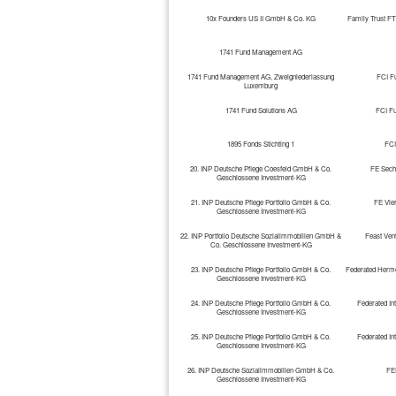
10x Founders US II GmbH & Co. KG
Family Trust FT
1741 Fund Management AG
1741 Fund Management AG, Zweigniederlassung
FCI F
Luxemburg
1741 Fund Solutions AG
FCI F
1895 Fonds Stichting 1
FCI
20. INP Deutsche Pflege Coesfeld GmbH & Co.
FE Sech
Geschlossene Investment-KG
21. INP Deutsche Pflege Portfolio GmbH & Co.
FE Vie
Geschlossene Investment-KG
22. INP Portfolio Deutsche Sozialimmobilien GmbH &
Feast Ven
Co. Geschlossene Investment-KG
23. INP Deutsche Pflege Portfolio GmbH & Co.
Federated Herme
Geschlossene Investment-KG
24. INP Deutsche Pflege Portfolio GmbH & Co.
Federated In
Geschlossene Investment-KG
25. INP Deutsche Pflege Portfolio GmbH & Co.
Federated In
Geschlossene Investment-KG
26. INP Deutsche Sozialimmobilien GmbH & Co.
FE
Geschlossene Investment-KG